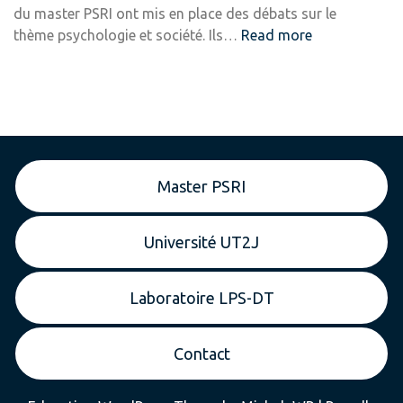
du master PSRI ont mis en place des débats sur le
:
thème psychologie et société. Ils…
Read more
Différents
débats
sur
le
thème
:
Master PSRI
“Psychologie
et
Sociétés”
Université UT2J
Laboratoire LPS-DT
Contact