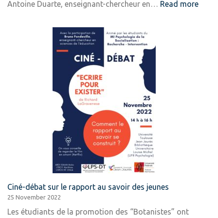
:
Antoine Duarte, enseignant-chercheur en…
Read more
Ciné-
déba
autou
du
thèm
de
l’éth
au
travai
Ciné-débat sur le rapport au savoir des jeunes
25 November 2022
Les étudiants de la promotion des “Botanistes” ont