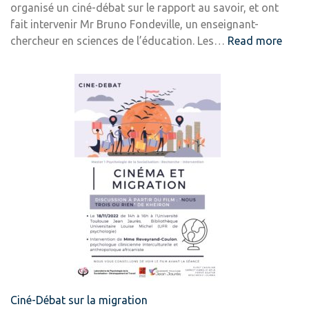
organisé un ciné-débat sur le rapport au savoir, et ont
fait intervenir Mr Bruno Fondeville, un enseignant-
:
chercheur en sciences de l’éducation. Les…
Read more
Ciné-
déba
sur
le
rappo
au
savoi
des
jeune
Ciné-Débat sur la migration