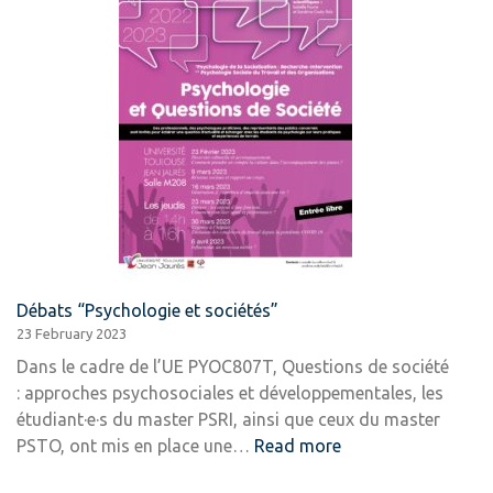
et
Société
Débats “Psychologie et sociétés”
23 February 2023
Dans le cadre de l’UE PYOC807T, Questions de société
: approches psychosociales et développementales, les
étudiant·e·s du master PSRI, ainsi que ceux du master
:
PSTO, ont mis en place une…
Read more
Débats